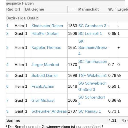
gespielte Partien
Rnd
Ort
Brt
Gegner
DWZ
Mannschaft
W
¹
Ergeb
e
Bezirksliga Ostalb
1
Heim
1
Kindsvater,Rainer
1833
SC Grunbach 3
-
-
2
Gast
1
Häußler,Stefan
1806
SC Leinzell 1
0.65
1
SK
3
Heim
1
Kappler,Thomas
1651
Sontheim/Brenz
-
+
4
SC Tannhausen
4
Heim
1
Jerger,Manfred
1770
0.7
0
1
5
Gast
1
Seibold,Daniel
1699
TSF Welzheim1
0.78
½
SG Schwäbisch
6
Heim
1
Frank,Achim
1848
0.59
1
Gmünd 3
SU Schorndorf
7
Gast
1
Graf,Michael
1605
0.86
½
2
9
Gast
1
Scheuriker,Andreas
1737
SC Rainau 1
0.73
1
Summe
4.31
4 / 
¹ Die Berechnung der Gewinnerwartung ist nur angenähert !